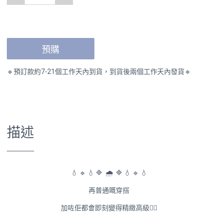
預購
🔹預訂款約7-21個工作天內到貨，到貨後兩個工作天內發貨🔹
描述
💧 🔹 💧 🔷 🌧️ 🔷 💧 🔹 💧
再普通嘅穿搭
加咗佢都會即刻變得精緻高級👍🏻