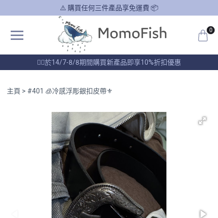
⚠️ 購買任何三件產品享免運費 📦
0
❤️‍🔥於14/7-8/8期間購買新產品即享10%折扣優惠
主頁
#401 🧊冷感浮彫銀扣皮帶⚜️