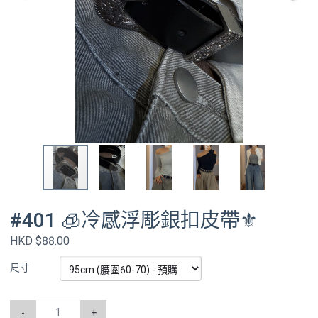
#401 🧊冷感浮彫銀扣皮帶⚜️
HKD $88.00
尺寸
-
+