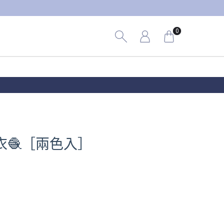
0
上衣🧶［兩色入］