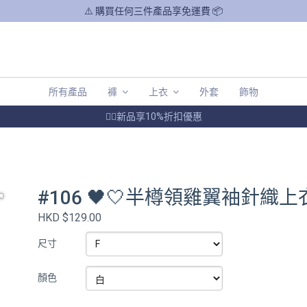
⚠️ 購買任何三件產品享免運費 📦
所有產品
褲
上衣
外套
飾物
❤️‍🔥新品享10%折扣優惠
#106 🖤🤍半樽領雞翼袖針織
HKD $129.00
尺寸
顏色