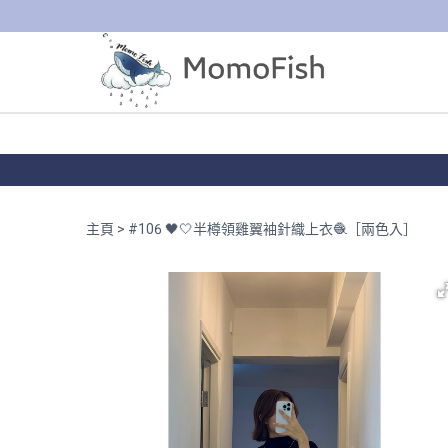
主頁
#106 🖤🤍半樽領雞翼袖針織上衣🧶［兩色入］