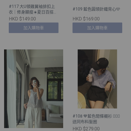
#117 大U領雞翼袖排扣上
#109 藍色圓領針織背心🩵
衣｜修身顯瘦☀️夏日百搭
［三色入］
HKD $149.00
HKD $169.00
加入購物車
加入購物車
#108 💙藍色間條襯衫 💁🏻‍♀️
送同布料髮圈
HKD $279.00