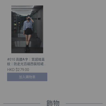
#010 高腰A字｜質感暗直
紋｜防走光百褶西裝短裙
［兩色入］
HKD $279.00
加入購物車
飾物