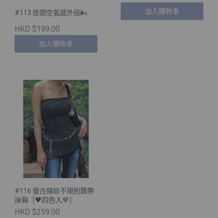
加入購物車
#113 掛頸空氣感外搭🌬️
HKD $199.00
加入購物車
#116 復古條紋不規則飄帶
抺胸［🖤四色入🤎］
HKD $259.00