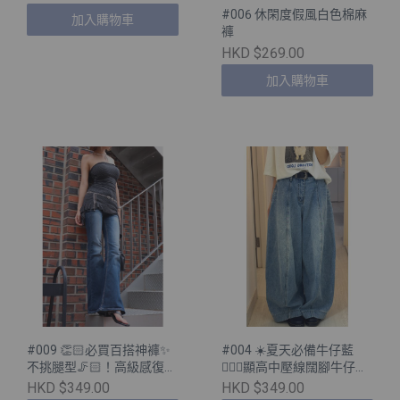
#006 休閑度假風白色棉麻
加入購物車
褲
HKD $269.00
加入購物車
#009 👏🏻必買百搭神褲✨
#004 ☀️夏天必備牛仔藍
不挑腿型🦵🏻！高級感復古
💁🏻‍♀️顯高中壓線闊腳牛仔褲
水洗藍喇叭牛仔褲［💙兩色
💙
HKD $349.00
HKD $349.00