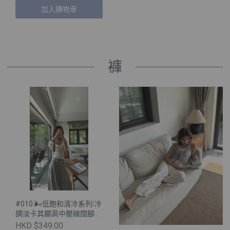
加入購物車
褲
#010 🌬️低飽和清冷系列❕冷
調淡卡其顯高中壓線闊腳牛
仔褲🤍
HKD $349.00