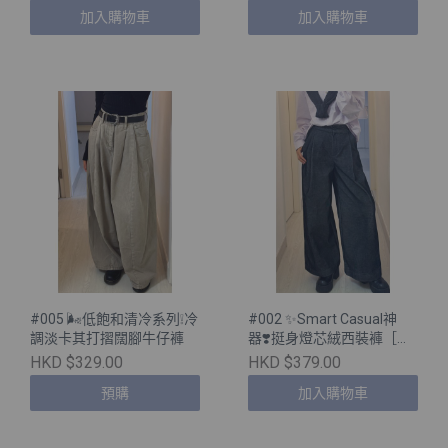
入🖤］
加入購物車
加入購物車
#005 🌬️低飽和清冷系列❕冷
#002 ✨Smart Casual神
調淡卡其打摺闊腳牛仔褲
器❣️挺身燈芯絨西裝褲［兩
色入］
HKD $329.00
HKD $379.00
預購
加入購物車