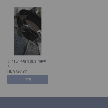
#401 🧊冷感浮彫銀扣皮帶
⚜️
HKD $88.00
預購