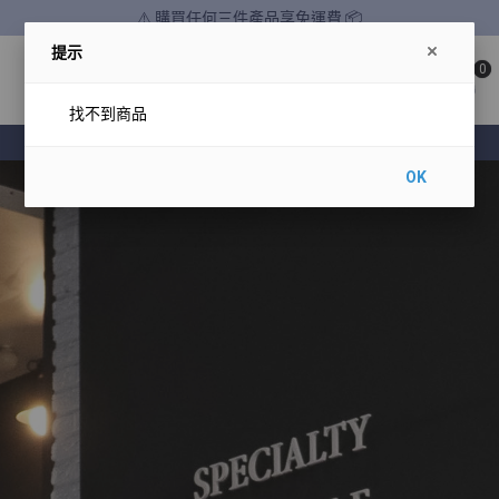
⚠️ 購買任何三件產品享免運費 📦
提示
0
找不到商品
❤️‍🔥新品享10%折扣優惠
OK