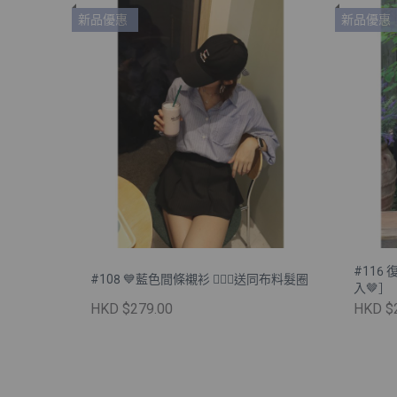
新品優惠
新品優惠
#116
#108 💙藍色間條襯衫 💁🏻‍♀️送同布料髮圈
入🤎］
HKD $279.00
HKD $