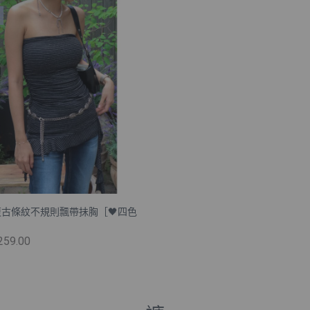
 復古條紋不規則飄帶抺胸［🖤四色
259.00