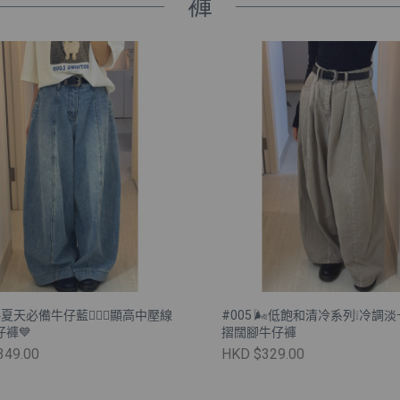
褲
☀️夏天必備牛仔藍💁🏻‍♀️顯高中壓線
#005 🌬️低飽和清冷系列❕冷調
褲💙
摺闊腳牛仔褲
349.00
HKD $329.00