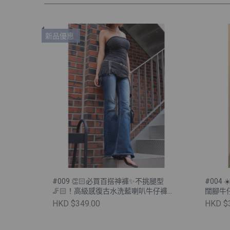
新品優惠
#009 👏🏻必買百搭神褲✨不挑腿型
#004 
🦵🏻！高級感復古水洗藍喇叭牛仔褲
闊腳牛仔
［💙兩色入🖤］
HKD $349.00
HKD $