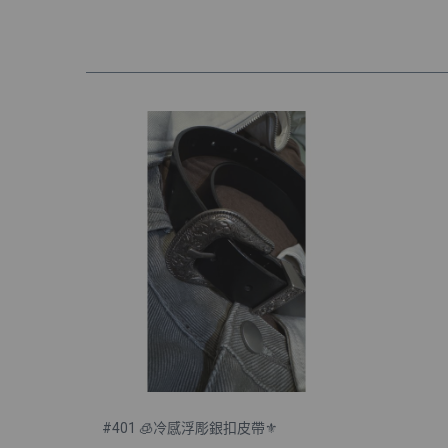
#401 🧊冷感浮彫銀扣皮帶⚜️