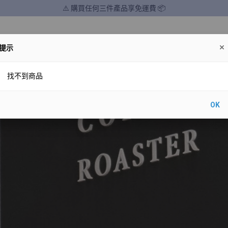
⚠️ 購買任何三件產品享免運費 📦
提示
所有產品
褲
上衣
外套
飾物
找不到商品
❤️‍🔥於14/7-8/8期間購買新產品即享10%折扣優惠
OK