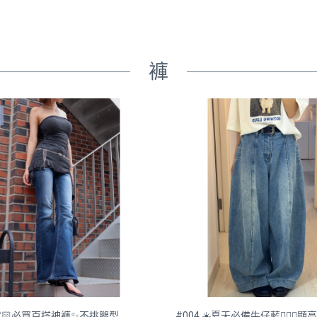
褲
 👏🏻必買百搭神褲✨不挑腿型
#004 ☀️夏天必備牛仔藍💁🏻‍♀️