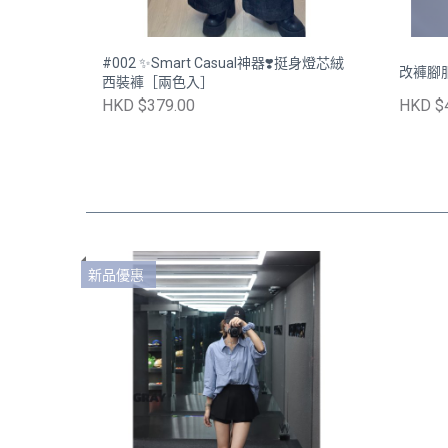
#002 ✨Smart Casual神器❣️挺身燈芯絨
改褲腳
西裝褲［兩色入］
HKD $379.00
HKD $
新品優惠