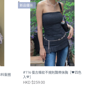
新品優惠
#116 復古條紋不規則飄帶抺胸［🖤四色
送同布料髮圈
入🤎］
HKD $259.00