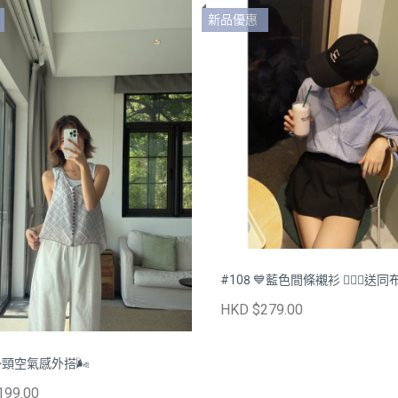
新品優惠
#108 💙藍色間條襯衫 💁🏻‍♀️
HKD $279.00
 掛頸空氣感外搭🌬️
199.00