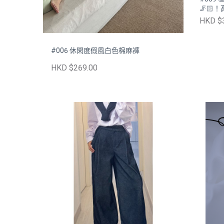
🦵
［💙兩
HKD $
#006 休閑度假風白色棉麻褲
HKD $269.00