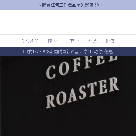
⚠️ 購買任何三件產品享免運費 📦
所有產品
褲
上衣
外套
飾物
❤️‍🔥於14/7-8/8期間購買新產品即享10%折扣優惠