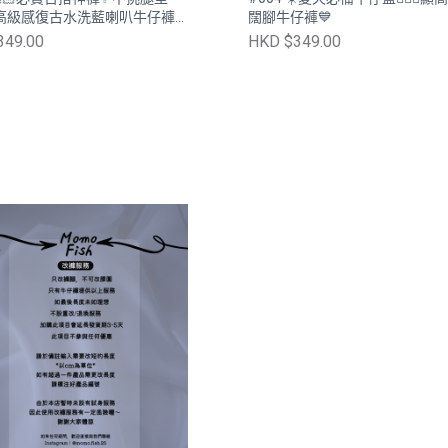
！高級感復古水洗藍喇叭牛仔褲
闊腳牛仔褲💙
色入🖤］
349.00
HKD $349.00