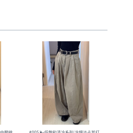
顯高中壓線
#005 🌬️低飽和清冷系列❕冷調淡卡其打